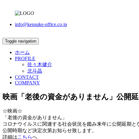
info@kensuke-office.co.jp
Toggle navigation
ホーム
PROFILE
佐々木健介
北斗晶
CONTACT
COMPANY
映画「老後の資金がありません」公開
☆映画☆
「老後の資金がありません」
コロナウイルスに関連する社会状況を鑑み来年に公開延期と
公開時期など決定次第お知らせ致します。
詳細は
こちら
へ