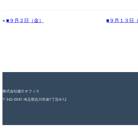
«
■９月２日（金）
■９月１３日
株式会社健介オフィス
〒342-0041 埼玉県吉川市保1丁目4-12