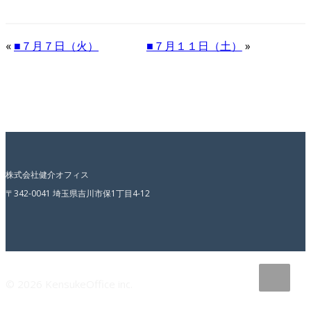
«
■７月７日（火）
■７月１１日（土）
»
株式会社健介オフィス
〒342-0041 埼玉県吉川市保1丁目4-12
© 2026 KensukeOffice inc.