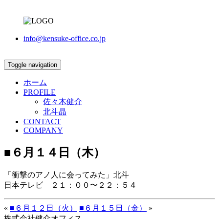
info@kensuke-office.co.jp
Toggle navigation
ホーム
PROFILE
佐々木健介
北斗晶
CONTACT
COMPANY
■６月１４日（木）
「衝撃のアノ人に会ってみた」北斗
日本テレビ ２１：００〜２２：５４
«
■６月１２日（火）
■６月１５日（金）
»
株式会社健介オフィス