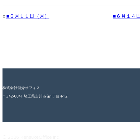
«
■６月１１日（月）
■６月１４
株式会社健介オフィス
〒342-0041 埼玉県吉川市保1丁目4-12
© 2026 KensukeOffice inc.