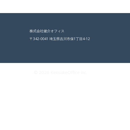
株式会社健介オフィス
〒342-0041 埼玉県吉川市保1丁目4-12
© 2026 KensukeOffice inc.