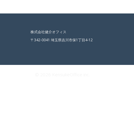
株式会社健介オフィス
〒342-0041 埼玉県吉川市保1丁目4-12
© 2026 KensukeOffice inc.