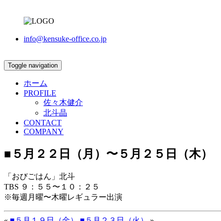
info@kensuke-office.co.jp
Toggle navigation
ホーム
PROFILE
佐々木健介
北斗晶
CONTACT
COMPANY
■５月２２日（月）〜５月２５日（木）
「おびごはん」北斗
TBS ９：５５〜１０：２５
※毎週月曜〜木曜レギュラー出演
«
■５月１９日（金）
■５月２３日（火）
»