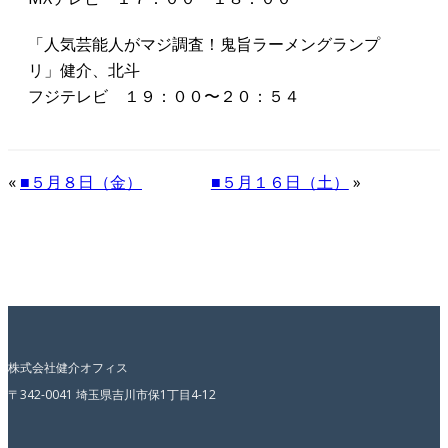
「人気芸能人がマジ調査！鬼旨ラーメングランプ
リ」健介、北斗
フジテレビ １９：００〜２０：５４
«
■５月８日（金）
■５月１６日（土）
»
株式会社健介オフィス
〒342-0041 埼玉県吉川市保1丁目4-12