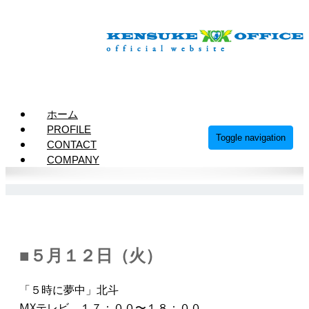
info@kensuke-office.co.jp
ホーム
PROFILE
Toggle navigation
CONTACT
COMPANY
■５月１２日（火）
「５時に夢中」北斗
MXテレビ １７：００〜１８：００