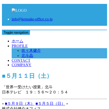
info@kensuke-office.co.jp
Toggle navigation
ホーム
PROFILE
佐々木健介
北斗晶
CONTACT
COMPANY
■５月１１日（土）
「世界一受けたい授業」北斗
日本テレビ １９：５６〜２０：５４
«
■５月９日（木）
■５月５日（日）
»
株式会社健介オフィス