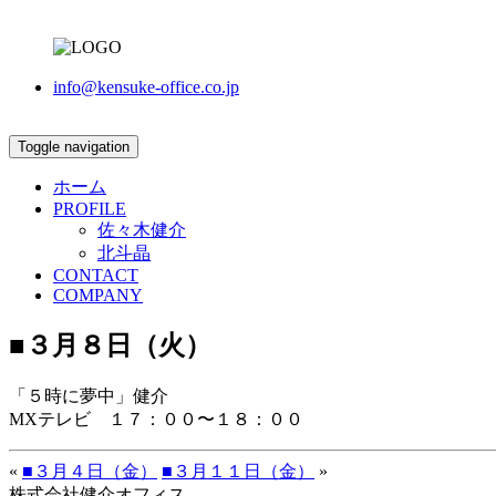
info@kensuke-office.co.jp
Toggle navigation
ホーム
PROFILE
佐々木健介
北斗晶
CONTACT
COMPANY
■３月８日（火）
「５時に夢中」健介
MXテレビ １７：００〜１８：００
«
■３月４日（金）
■３月１１日（金）
»
株式会社健介オフィス