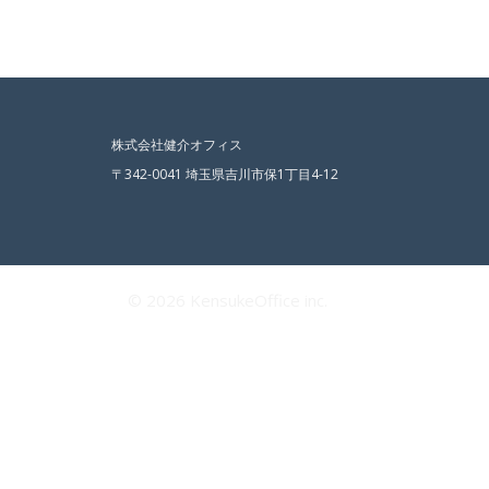
株式会社健介オフィス
〒342-0041 埼玉県吉川市保1丁目4-12
© 2026 KensukeOffice inc.