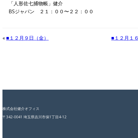
「人形佐七捕物帳」健介
BSジャパン ２１：００〜２２：００
«
■１２月９日（金）
■１２月１
株式会社健介オフィス
〒342-0041 埼玉県吉川市保1丁目4-12