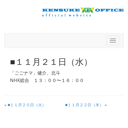
info@kensuke-office.co.jp
Toggle
navigati
■１１月２１日（水）
「ごごナマ」健介、北斗
NHK総合 １３：００〜１６：００
«
■１１月２０日（火）
■１１月２２日（木）
»