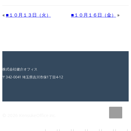
«
■１０月１３日（火）
■１０月１６日（金）
»
株式会社健介オフィス
〒342-0041 埼玉県吉川市保1丁目4-12
© 2026 KensukeOffice inc.