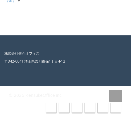
（金）
»
株式会社健介オフィス
〒342-0041 埼玉県吉川市保1丁目4-12
© 2026 KensukeOffice inc.