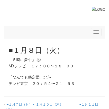
info@kensuke-office.co.jp
Toggle
navigati
■１月８日（火）
「５時に夢中」北斗
MXテレビ １７：００〜１８：００
「なんでも鑑定団」北斗
テレビ東京 ２０：５４〜２１：５３
«
■１月７日（月）～１月１０日（木）
■１月１１日