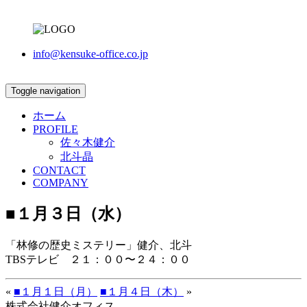
info@kensuke-office.co.jp
Toggle navigation
ホーム
PROFILE
佐々木健介
北斗晶
CONTACT
COMPANY
■１月３日（水）
「林修の歴史ミステリー」健介、北斗
TBSテレビ ２１：００〜２４：００
«
■１月１日（月）
■１月４日（木）
»
株式会社健介オフィス