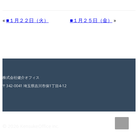
«
■１月２２日（火）
■１月２５日（金）
»
株式会社健介オフィス
〒342-0041 埼玉県吉川市保1丁目4-12
© 2026 KensukeOffice inc.